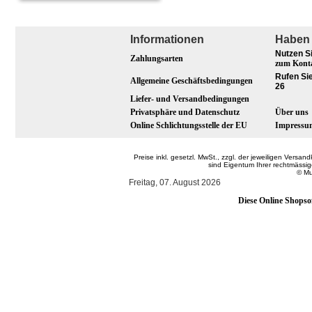
Informationen
Haben 
Nutzen S
Zahlungsarten
zum Kont
Rufen Sie
Allgemeine Geschäftsbedingungen
26
Liefer- und Versandbedingungen
Privatsphäre und Datenschutz
Über uns
Online Schlichtungsstelle der EU
Impressu
Preise inkl. gesetzl. MwSt., zzgl. der jeweiligen Ver
sind Eigentum Ihrer rechtmässi
© Mu
Freitag, 07. August 2026
Diese Online Shopso