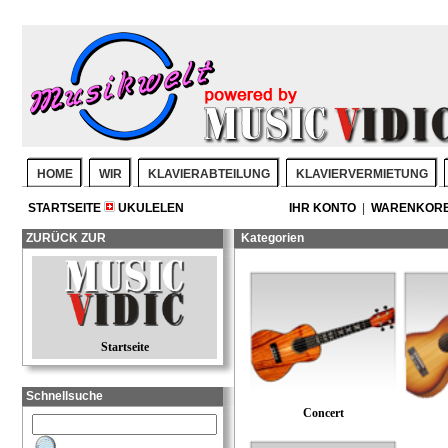
HOME
WIR
KLAVIERABTEILUNG
KLAVIERVERMIETUNG
STARTSEITE
UKULELEN
IHR KONTO
|
WARENKOR
ZURÜCK ZUR
Kategorien
Startseite
Schnellsuche
Concert