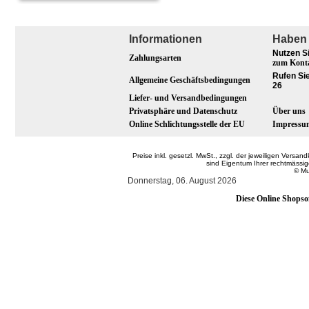
Informationen
Haben 
Nutzen S
Zahlungsarten
zum Kont
Rufen Sie
Allgemeine Geschäftsbedingungen
26
Liefer- und Versandbedingungen
Privatsphäre und Datenschutz
Über uns
Online Schlichtungsstelle der EU
Impressu
Preise inkl. gesetzl. MwSt., zzgl. der jeweiligen Ver
sind Eigentum Ihrer rechtmässi
© Mu
Donnerstag, 06. August 2026
Diese Online Shopso