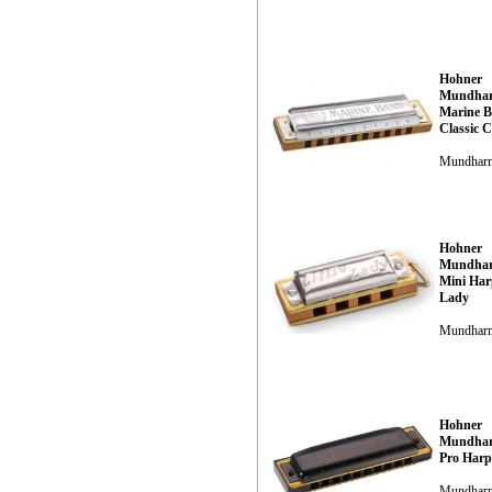
Hohner
Mundhar
Marine 
Classic C
Mundhar
Hohner
Mundhar
Mini Harp
Lady
Mundhar
Hohner
Mundhar
Pro Harp
Mundhar