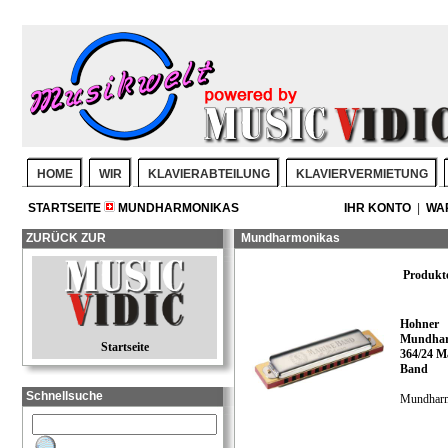
HOME
WIR
KLAVIERABTEILUNG
KLAVIERVERMIETUNG
STARTSEITE
MUNDHARMONIKAS
IHR KONTO
|
WA
ZURÜCK ZUR
Mundharmonikas
Produkt
Hohner
Mundhar
Startseite
364/24 M
Band
Schnellsuche
Mundhar