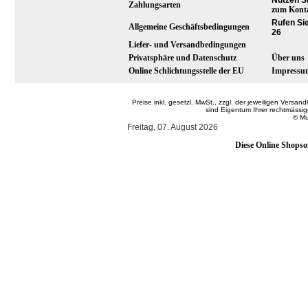
Nutzen S
Zahlungsarten
zum Kont
Rufen Sie
Allgemeine Geschäftsbedingungen
26
Liefer- und Versandbedingungen
Privatsphäre und Datenschutz
Über uns
Online Schlichtungsstelle der EU
Impressu
Preise inkl. gesetzl. MwSt., zzgl. der jeweiligen Ver
sind Eigentum Ihrer rechtmässi
© Mu
Freitag, 07. August 2026
Diese Online Shopso