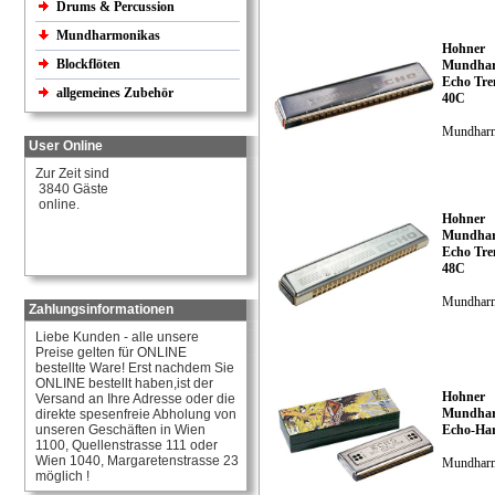
Drums & Percussion
Mundharmonikas
Hohner
Blockflöten
Mundhar
Echo Tre
allgemeines Zubehör
40C
Mundhar
User Online
Zur Zeit sind
3840 Gäste
online.
Hohner
Mundhar
Echo Tre
48C
Mundhar
Zahlungsinformationen
Liebe Kunden - alle unsere
Preise gelten für ONLINE
bestellte Ware! Erst nachdem Sie
ONLINE bestellt haben,ist der
Hohner
Versand an Ihre Adresse oder die
Mundhar
direkte spesenfreie Abholung von
unseren Geschäften in Wien
Echo-Har
1100, Quellenstrasse 111 oder
Wien 1040, Margaretenstrasse 23
Mundhar
möglich !