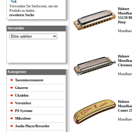
Verwenden Sie Stichworte, um ein
Hohner
Produkt zu finden.
Mundhar
erweiterte Suche
532/20 Bl
Harp
Hersteller
Mundhar
Hohner
Mundhar
Chromon
Kategorien
Mundhar
Tasteninstrumente
Gitarren
Ukulelen
Hohner
Verstärker
Mundhar
Comet 25
PA Systeme
Mikrofone
Mundhar
Audio Player/Recorder