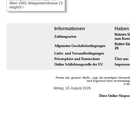
Wien 1040, Margaretenstrasse 23
möglich !
Informationen
Haben 
Nutzen S
Zahlungsarten
zum Kont
Rufen Sie
Allgemeine Geschäftsbedingungen
26
Liefer- und Versandbedingungen
Privatsphäre und Datenschutz
Über uns
Online Schlichtungsstelle der EU
Impressu
Preise inkl. gesetzl. MwSt., zzgl. der jeweiligen Ver
sind Eigentum Ihrer rechtmässi
© Mu
Motag, 10. August 2026
Diese Online Shopso