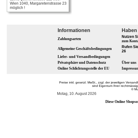
Wien 1040, Margaretenstrasse 23
möglich !
Informationen
Haben 
Nutzen S
Zahlungsarten
zum Kont
Rufen Sie
Allgemeine Geschäftsbedingungen
26
Liefer- und Versandbedingungen
Privatsphäre und Datenschutz
Über uns
Online Schlichtungsstelle der EU
Impressu
Preise inkl. gesetzl. MwSt., zzgl. der jeweiligen Ver
sind Eigentum Ihrer rechtmässi
© Mu
Motag, 10. August 2026
Diese Online Shopso