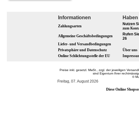
Informationen
Haben 
Nutzen S
Zahlungsarten
zum Kont
Rufen Sie
Allgemeine Geschäftsbedingungen
26
Liefer- und Versandbedingungen
Privatsphäre und Datenschutz
Über uns
Online Schlichtungsstelle der EU
Impressu
Preise inkl. gesetzl. MwSt., zzgl. der jeweiligen Ver
sind Eigentum Ihrer rechtmässi
© Mu
Freitag, 07. August 2026
Diese Online Shopso