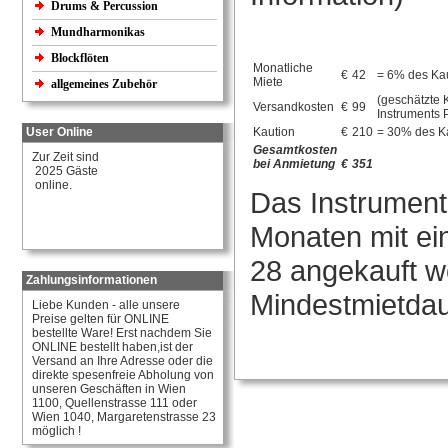
Drums & Percussion
Mundharmonikas
Blockflöten
Monatliche
€
42
= 6% des Kau
Miete
allgemeines Zubehör
(geschätzte 
Versandkosten
€
99
Instruments 
User Online
Kaution
€
210
= 30% des K
Gesamtkosten
Zur Zeit sind
bei Anmietung
€
351
2025 Gäste
online.
Das Instrument
Monaten mit ei
28 angekauft w
Zahlungsinformationen
Mindestmietdau
Liebe Kunden - alle unsere
Preise gelten für ONLINE
bestellte Ware! Erst nachdem Sie
ONLINE bestellt haben,ist der
Versand an Ihre Adresse oder die
direkte spesenfreie Abholung von
unseren Geschäften in Wien
1100, Quellenstrasse 111 oder
Wien 1040, Margaretenstrasse 23
möglich !