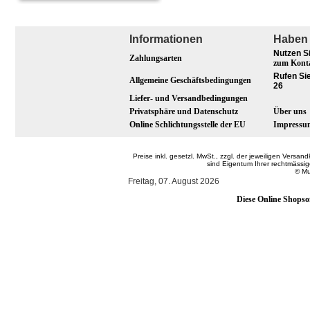
Informationen
Haben 
Nutzen S
Zahlungsarten
zum Kont
Rufen Sie
Allgemeine Geschäftsbedingungen
26
Liefer- und Versandbedingungen
Privatsphäre und Datenschutz
Über uns
Online Schlichtungsstelle der EU
Impressu
Preise inkl. gesetzl. MwSt., zzgl. der jeweiligen Ver
sind Eigentum Ihrer rechtmässi
© Mu
Freitag, 07. August 2026
Diese Online Shopso