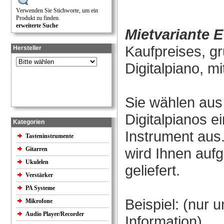
Verwenden Sie Stichworte, um ein
Produkt zu finden.
erweiterte Suche
Mietvariante 
Kaufpreises, gr
Hersteller
Digitalpiano, m
Sie wählen au
Digitalpianos 
Kategorien
Instrument aus
Tasteninstrumente
wird Ihnen aufg
Gitarren
Ukulelen
geliefert.
Verstärker
PA Systeme
Beispiel: (nur u
Mikrofone
Audio Player/Recorder
Information)