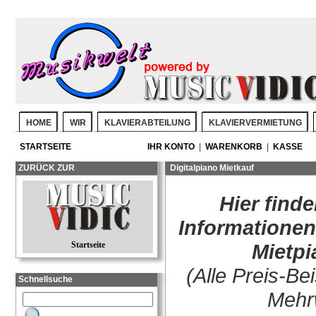
HOME
WIR
KLAVIERABTEILUNG
KLAVIERVERMIETUNG
STARTSEITE
IHR KONTO
|
WARENKORB
|
KASSE
ZURÜCK ZUR
Digitalpiano Mietkauf
Hier finde
Informationen
Mietpian
Startseite
(Alle Preis-Be
Schnellsuche
Mehr