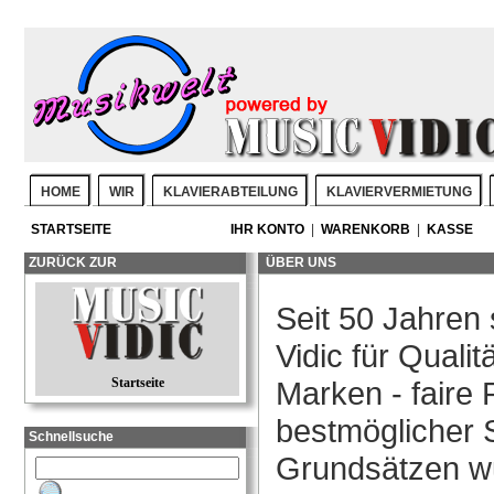
HOME
WIR
KLAVIERABTEILUNG
KLAVIERVERMIETUNG
STARTSEITE
IHR KONTO
|
WARENKORB
|
KASSE
ZURÜCK ZUR
ÜBER UNS
Seit 50 Jahren 
Vidic für Qualit
Marken - faire 
Startseite
bestmöglicher 
Schnellsuche
Grundsätzen w