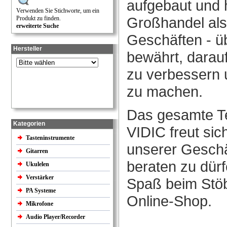
aufgebaut und 
Verwenden Sie Stichworte, um ein
Großhandel als
Produkt zu finden.
erweiterte Suche
Geschäften - ü
Hersteller
bewährt, darau
zu verbessern u
zu machen.
Das gesamte 
Kategorien
VIDIC freut sic
Tasteninstrumente
unserer Gesch
Gitarren
beraten zu dür
Ukulelen
Verstärker
Spaß beim Stö
PA Systeme
Online-Shop.
Mikrofone
Audio Player/Recorder