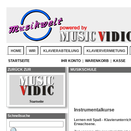
HOME
WIR
KLAVIERABTEILUNG
KLAVIERVERMIETUNG
STARTSEITE
IHR KONTO
|
WARENKORB
|
KASSE
ZURÜCK ZUR
MUSIKSCHULE
Startseite
Instrumentalkurse
Schnellsuche
Lernen mit Spaß - Klavierunterrich
Erwachsene.