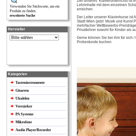
Ziel unseres Klavierunterrichts ist 
Lehrinhalte mit dem einzelnen Schü
Verwenden Sie Stichworte, um ein
erreichen.
Produkt zu finden.
erweiterte Suche
Der Leiter unserer Klavierkurse ist
Stadt Wien (jetzt Musik und Kunst P
mehrfacher Wettbewerbs-Preisträger
Hersteller
Privatlehrer sowohl für Kinder als a
Gerne können Sie bei ihm für sich /
Probestunde buchen.
Kategorien
Tasteninstrumente
Gitarren
Ukulelen
Verstärker
PA Systeme
Mikrofone
Audio Player/Recorder