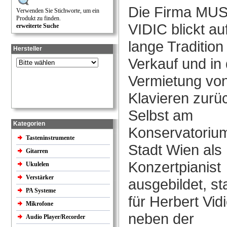
Die Firma MU
Verwenden Sie Stichworte, um ein
Produkt zu finden.
VIDIC blickt au
erweiterte Suche
lange Tradition
Hersteller
Verkauf und in 
Vermietung vo
Klavieren zurü
Selbst am
Kategorien
Konservatoriu
Tasteninstrumente
Stadt Wien als
Gitarren
Konzertpianist
Ukulelen
Verstärker
ausgebildet, st
PA Systeme
für Herbert Vid
Mikrofone
neben der
Audio Player/Recorder