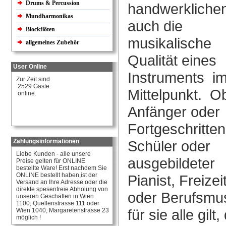
Drums & Percussion
handwerklichen
Mundharmonikas
auch die
Blockflöten
musikalische
allgemeines Zubehör
Qualität eines
User Online
Instruments i
Zur Zeit sind
2529 Gäste
Mittelpunkt. O
online.
Anfänger oder
Fortgeschritten
Zahlungsinformationen
Schüler oder
Liebe Kunden - alle unsere
ausgebildeter
Preise gelten für ONLINE
bestellte Ware! Erst nachdem Sie
ONLINE bestellt haben,ist der
Pianist, Freizei
Versand an Ihre Adresse oder die
direkte spesenfreie Abholung von
oder Berufsmus
unseren Geschäften in Wien
1100, Quellenstrasse 111 oder
für sie alle gilt,
Wien 1040, Margaretenstrasse 23
möglich !