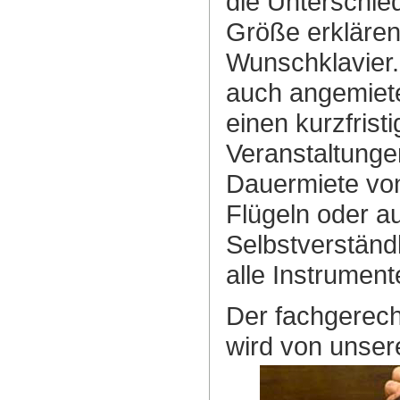
die Unterschie
Größe erklären.
Wunschklavier.
auch angemiete
einen kurzfristi
Veranstaltunge
Dauermiete von
Flügeln oder au
Selbstverständl
alle Instrument
Der fachgerech
wird von unsere