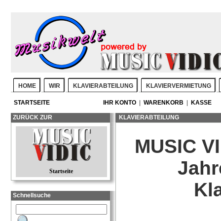
HOME
WIR
KLAVIERABTEILUNG
KLAVIERVERMIETUNG
STARTSEITE
IHR KONTO
|
WARENKORB
|
KASSE
ZURÜCK ZUR
KLAVIERABTEILUNG
MUSIC VID
Jahr
Startseite
Kl
Schnellsuche