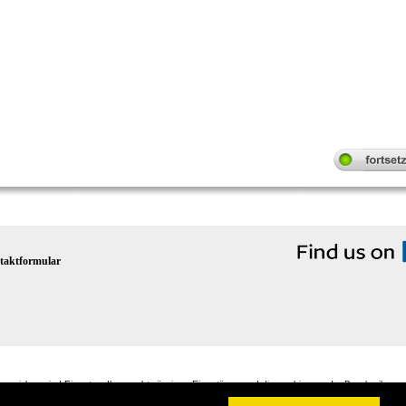
taktformular
renzeichen sind Eigentum Ihrer rechtmässigen Eigentümer und dienen hier nur der Beschreibung
021