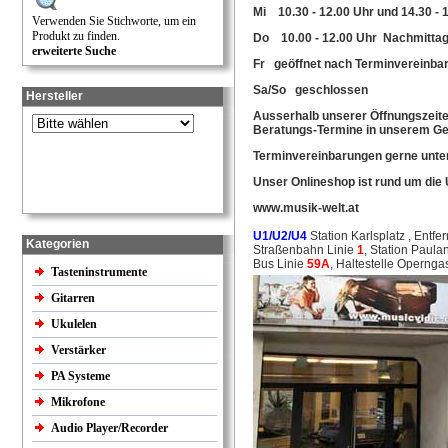
Mi 10.30 - 12.00 Uhr und 14.30 - 
Verwenden Sie Stichworte, um ein
Produkt zu finden.
Do 10.00 - 12.00 Uhr Nachmittag
erweiterte Suche
Fr geöffnet nach Terminvereinba
Sa/So geschlossen
Hersteller
Ausserhalb unserer Öffnungszeiten
Beratungs-Termine in unserem Ges
Terminvereinbarungen gerne unter
Unser Onlineshop ist rund um die 
www.musik-welt.at
U1/U2/U4
Station Karlsplatz , Entf
Kategorien
Straßenbahn Linie
1
, Station Paula
Bus Linie
59A
, Haltestelle Operng
Tasteninstrumente
Gitarren
Ukulelen
Verstärker
PA Systeme
Mikrofone
Audio Player/Recorder