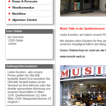
Drums & Percussion
Mundharmonikas
Blockflöten
allgemeines Zubehör
Music Vidic in der Quellenstrasse 
User Online
Liebe Kunden, wir haben unsere Fil
Zur Zeit sind
2265 Gäste
Wir danken allen Käufern für Ihre j
online.
unserem Hauptgeschäft in der Marg
Unser Onlineshop ist rund um die 
www.musik-welt.at
Zahlungsinformationen
Liebe Kunden - alle unsere
Preise gelten für ONLINE
bestellte Ware! Erst nachdem Sie
ONLINE bestellt haben,ist der
Versand an Ihre Adresse oder die
direkte spesenfreie Abholung von
unseren Geschäften in Wien
1100, Quellenstrasse 111 oder
Wien 1040, Margaretenstrasse 23
möglich !