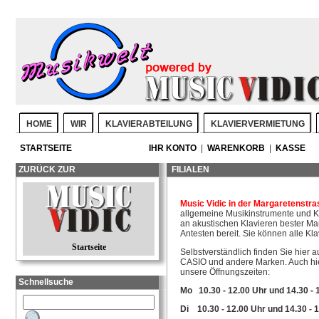
HOME
WIR
KLAVIERABTEILUNG
KLAVIERVERMIETUNG
STARTSEITE
IHR KONTO
|
WARENKORB
|
KASSE
ZURÜCK ZUR
FILIALEN
Music Vidic in der Margaretenstra
allgemeine Musikinstrumente und Ke
an akustischen Klavieren bester
Antesten bereit. Sie können alle Kl
Startseite
Selbstverständlich finden Sie hier 
CASIO und andere Marken. Auch hier
unsere Öffnungszeiten:
Schnellsuche
Mo 10.30 - 12.00 Uhr und
14.30 - 
Di 10.30 - 12.00 Uhr und 14.30 - 