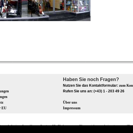
Haben Sie noch Fragen?
Nutzen Sie das Kontaktformular:
zum Kon
gungen
Rufen Sie uns an: (+43) 1 - 203 49 26
ungen
tz
Über uns
er EU
Impressum
wSt., zzgl. der jeweiligen Versandkosten. Alle Markennamen, Warenzeichen und eingetragenen Wa
© Music Vidic / Musikwelt 2