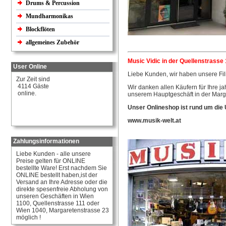
Drums & Percussion
Mundharmonikas
Blockflöten
allgemeines Zubehör
Music Vidic in der Quellenstrasse 
User Online
Liebe Kunden, wir haben unsere Fil
Zur Zeit sind
4114 Gäste
Wir danken allen Käufern für Ihre j
online.
unserem Hauptgeschäft in der Marg
Unser Onlineshop ist rund um die 
www.musik-welt.at
Zahlungsinformationen
Liebe Kunden - alle unsere
Preise gelten für ONLINE
bestellte Ware! Erst nachdem Sie
ONLINE bestellt haben,ist der
Versand an Ihre Adresse oder die
direkte spesenfreie Abholung von
unseren Geschäften in Wien
1100, Quellenstrasse 111 oder
Wien 1040, Margaretenstrasse 23
möglich !