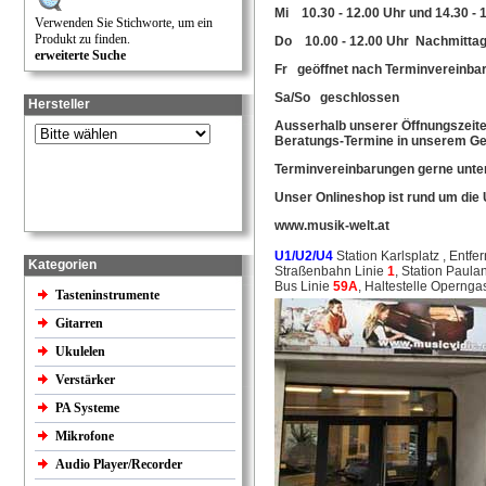
Mi 10.30 - 12.00 Uhr und 14.30 - 
Verwenden Sie Stichworte, um ein
Produkt zu finden.
Do 10.00 - 12.00 Uhr Nachmittag
erweiterte Suche
Fr geöffnet nach Terminvereinba
Sa/So geschlossen
Hersteller
Ausserhalb unserer Öffnungszeiten
Beratungs-Termine in unserem Ges
Terminvereinbarungen gerne unter
Unser Onlineshop ist rund um die 
www.musik-welt.at
U1/U2/U4
Station Karlsplatz , Entf
Kategorien
Straßenbahn Linie
1
, Station Paula
Bus Linie
59A
, Haltestelle Operng
Tasteninstrumente
Gitarren
Ukulelen
Verstärker
PA Systeme
Mikrofone
Audio Player/Recorder