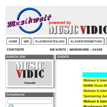
HOME
WIR
KLAVIERABTEILUNG
KLAVIERVERMIETUNG
STARTSEITE
IHR KONTO
|
WARENKORB
|
KASSE
ZURÜCK ZUR
EVENTS
Wohnen & Interi
Startseite
NAMM Show 20
Wohnen & Interi
Schnellsuche
Sponsoring Jun
Wohnen & Interi
Musikmesse 20