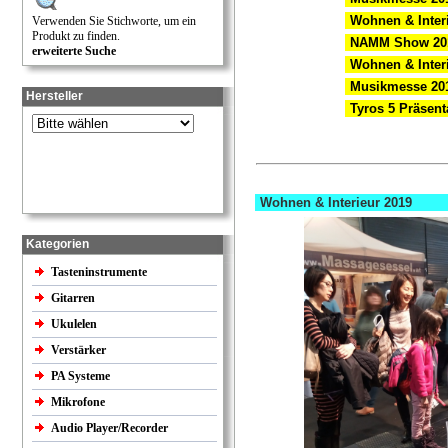
Wohnen & Interi
Verwenden Sie Stichworte, um ein
Produkt zu finden.
NAMM Show 20
erweiterte Suche
Wohnen & Interi
Musikmesse
20
Hersteller
Tyros 5 Präsent
Wohnen & Interieur 2019
Kategorien
Tasteninstrumente
Gitarren
Ukulelen
Verstärker
PA Systeme
Mikrofone
Audio Player/Recorder