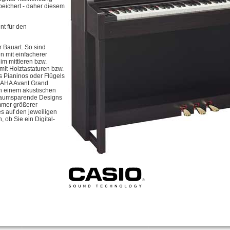
eichert - daher diesem
nt für den
r Bauart. So sind
n mit einfacherer
im mittleren bzw.
it Holztastaturen bzw.
 Pianinos oder Flügels
AMAHA Avant Grand
an einem akustischen
s raumsparende Designs
mmer größerer
s auf den jeweiligen
 ob Sie ein Digital-