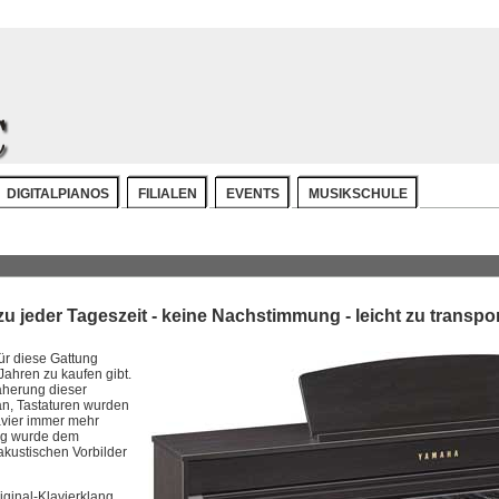
DIGITALPIANOS
FILIALEN
EVENTS
MUSIKSCHULE
zu jeder Tageszeit - keine Nachstimmung - leicht zu transpor
ür diese Gattung
Jahren zu kaufen gibt.
näherung dieser
an, Tastaturen wurden
avier immer mehr
ag wurde dem
akustischen Vorbilder
iginal-Klavierklang