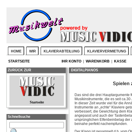
HOME
WIR
KLAVIERABTEILUNG
KLAVIERVERMIETUNG
STARTSEITE
IHR KONTO
|
WARENKORB
|
KASSE
ZURÜCK ZUR
DIGITALPIANOS
Spielen 
Das sind die drei Hauptargumente f
Musikinstrumente, die es seit ca.30 
Startseite
In dieser Zeit wurde viel für die An
Instrumente an „echte“ Klaviere get
verbessert, die Gewichtung dem Kl
angepasst und auch der Tastenbel
Schnellsuche
ursprünglichen Elfenbeinbelag der 
beinahe perfekt nachempfunden.
Der Klang ist gesampelt d.h. vom Or