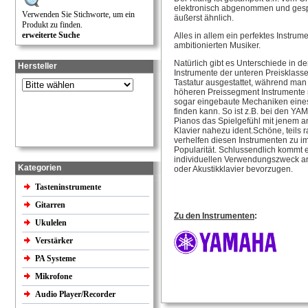
elektronisch abgenommen und gesp
Verwenden Sie Stichworte, um ein
äußerst ähnlich.
Produkt zu finden.
erweiterte Suche
Alles in allem ein perfektes Instrume
ambitionierten Musiker.
Natürlich gibt es Unterschiede in de
Hersteller
Instrumente der unteren Preisklasse
Tastatur ausgestattet, während man 
höheren Preissegment Instrumente m
sogar eingebaute Mechaniken eines
finden kann. So ist z.B. bei den Y
Pianos das Spielgefühl mit jenem 
Klavier nahezu ident.Schöne, teil
verhelfen diesen Instrumenten zu i
Popularität. Schlussendlich kommt e
individuellen Verwendungszweck an,
Kategorien
oder Akustikklavier bevorzugen.
Tasteninstrumente
Gitarren
Zu den Instrumenten
:
Ukulelen
Verstärker
PA Systeme
Mikrofone
Audio Player/Recorder