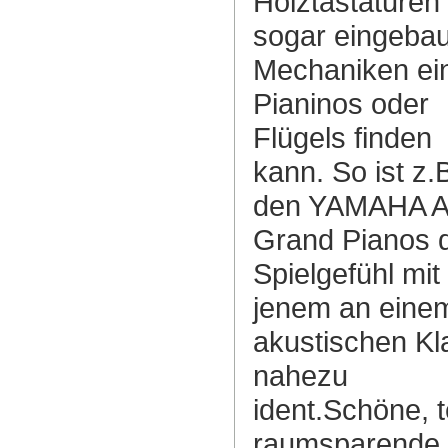
Holztastaturen
sogar eingeba
Mechaniken ei
Pianinos oder
Flügels finden
kann. So ist z.B
den YAMAHA A
Grand Pianos 
Spielgefühl mit
jenem an eine
akustischen Kl
nahezu
ident.Schöne, t
raumsparende