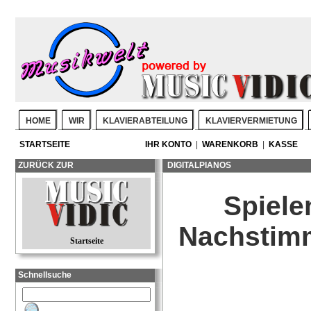
HOME
WIR
KLAVIERABTEILUNG
KLAVIERVERMIETUNG
STARTSEITE
IHR KONTO
|
WARENKORB
|
KASSE
ZURÜCK ZUR
DIGITALPIANOS
Spiele
Nachstimm
Startseite
Schnellsuche