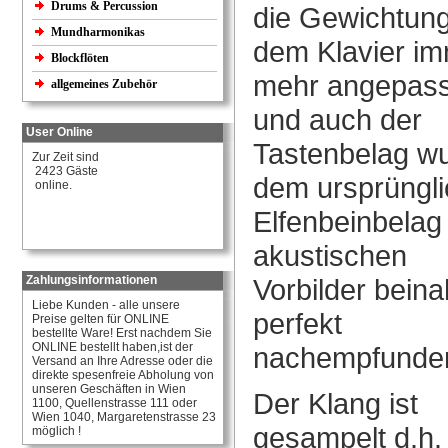
Drums & Percussion
die Gewichtun
Mundharmonikas
dem Klavier i
Blockflöten
mehr angepass
allgemeines Zubehör
und auch der
User Online
Tastenbelag w
Zur Zeit sind
2423 Gäste
dem ursprüngl
online.
Elfenbeinbelag
akustischen
Zahlungsinformationen
Vorbilder bein
Liebe Kunden - alle unsere
perfekt
Preise gelten für ONLINE
bestellte Ware! Erst nachdem Sie
ONLINE bestellt haben,ist der
nachempfunde
Versand an Ihre Adresse oder die
direkte spesenfreie Abholung von
unseren Geschäften in Wien
Der Klang ist
1100, Quellenstrasse 111 oder
Wien 1040, Margaretenstrasse 23
gesampelt d.h
möglich !