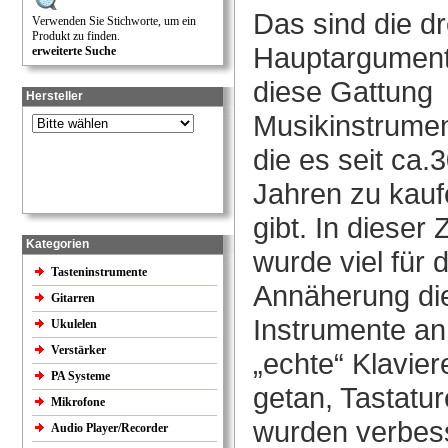
Das sind die dr
Verwenden Sie Stichworte, um ein
Produkt zu finden.
Hauptargument
erweiterte Suche
diese Gattung
Hersteller
Musikinstrumen
die es seit ca.
Jahren zu kau
gibt. In dieser Z
Kategorien
wurde viel für d
Tasteninstrumente
Annäherung di
Gitarren
Instrumente an
Ukulelen
Verstärker
„echte“ Klavier
PA Systeme
getan, Tastatu
Mikrofone
wurden verbess
Audio Player/Recorder