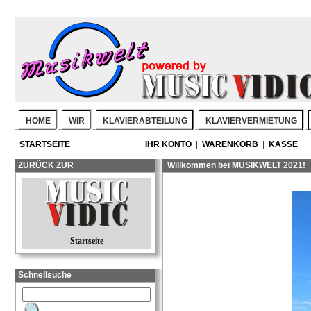
HOME
WIR
KLAVIERABTEILUNG
KLAVIERVERMIETUNG
STARTSEITE
IHR KONTO
|
WARENKORB
|
KASSE
ZURÜCK ZUR
Willkommen bei MUSIKWELT 2021!
Startseite
Schnellsuche