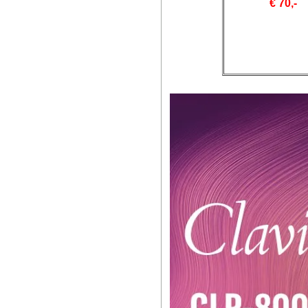
€ 70,-