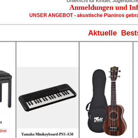
Unterricht für Kinder, Jugendli
Anmeldungen und In
UNSER ANGEBOT - akustische Pianinos gebrauc
Aktuelle Best
et
örer
Yamaha Minikeyboard-PSS-A50