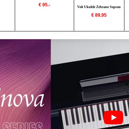
€ 95.-
Volt Ukulele Zebrano Sopran
€ 89,95