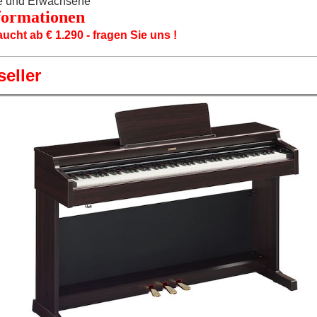
che und Erwachsene
formationen
ht ab € 1.290 - fragen Sie uns !
seller