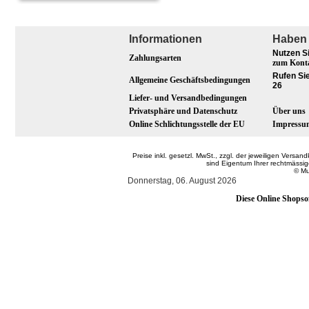
Informationen
Haben 
Nutzen S
Zahlungsarten
zum Kont
Rufen Sie
Allgemeine Geschäftsbedingungen
26
Liefer- und Versandbedingungen
Privatsphäre und Datenschutz
Über uns
Online Schlichtungsstelle der EU
Impressu
Preise inkl. gesetzl. MwSt., zzgl. der jeweiligen Ver
sind Eigentum Ihrer rechtmässi
© Mu
Donnerstag, 06. August 2026
Diese Online Shopso