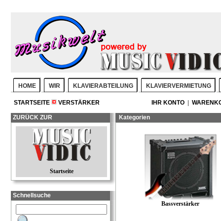
HOME
WIR
KLAVIERABTEILUNG
KLAVIERVERMIETUNG
STARTSEITE
VERSTÄRKER
IHR KONTO
|
WARENK
ZURÜCK ZUR
Kategorien
Startseite
Schnellsuche
Bassverstärker