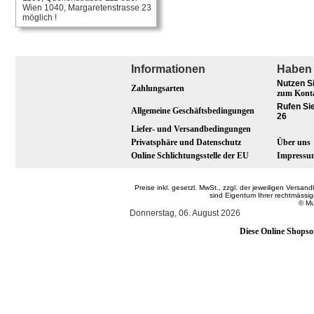
Wien 1040, Margaretenstrasse 23
möglich !
Informationen
Haben 
Nutzen S
Zahlungsarten
zum Kont
Rufen Sie
Allgemeine Geschäftsbedingungen
26
Liefer- und Versandbedingungen
Privatsphäre und Datenschutz
Über uns
Online Schlichtungsstelle der EU
Impressu
Preise inkl. gesetzl. MwSt., zzgl. der jeweiligen Ver
sind Eigentum Ihrer rechtmässi
© Mu
Donnerstag, 06. August 2026
Diese Online Shopso